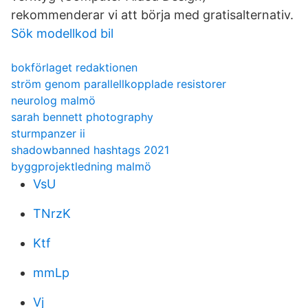
rekommenderar vi att börja med gratisalternativ.
Sök modellkod bil
bokförlaget redaktionen
ström genom parallellkopplade resistorer
neurolog malmö
sarah bennett photography
sturmpanzer ii
shadowbanned hashtags 2021
byggprojektledning malmö
VsU
TNrzK
Ktf
mmLp
Vj