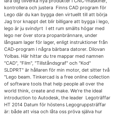
lära dig tillverka nya produkter i CNC-maskiner,
kontrollera och justera Finns CAD program för
Lego där du kan bygga den virtuellt till att börja
Jag tror knappt det blir billigare att bygga i lego,
lego är ju svindyrt I ett rum smälts högar med
lego ner över stora propanbrännare, under
långsam lager för lager, enligt instruktioner från
CAD-program i några bärbara datorer. Dilovan
Yolbas. Här hittar du tre mappar med namnen
"CAD", "Film", "Tillståndsgraf" och "Kod"
SLDPRT" är hållaren för min motor, det sitter två
"Lego beam. Tinkercad is a free online collection
of software tools that help people all over the
world think, create and make. We're the ideal
introduction to Autodesk, the leader Legoträffar
HT 2014 Datum för höstens Legogruppsträffar
är: både att visa och låta oss pröva själva hur