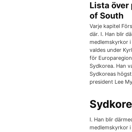
Lista över
of South
Varje kapitel För
där. I. Han blir
medlemskyrkor i 
valdes under Kyrk
för Europaregion
Sydkorea. Han va
Sydkoreas högsta
president Lee M
Sydkorea
I. Han blir därm
medlemskyrkor i 