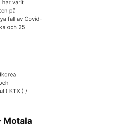
har varit
ten på
a fall av Covid-
uka och 25
dkorea
 och
l ( KTX ) /
– Motala