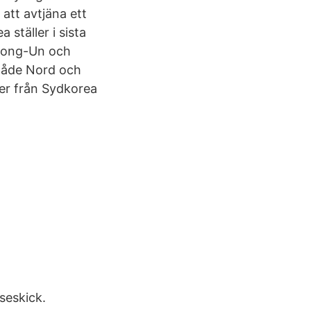
att avtjäna ett
ställer i sista
 Jong-Un och
 Både Nord och
ter från Sydkorea
seskick.