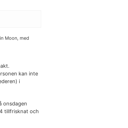
-in Moon, med
akt.
ersonen kan inte
ederen) i
på onsdagen
4 tillfrisknat och