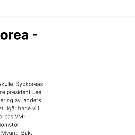
orea -
 skulle Sydkoreas
re president Lee
ering av landets
t Igår hade vi i
koreas VM-
domstol
ee Myung-Bak.