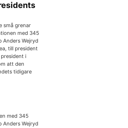
presidents
re små grenar
siationen med 345
op Anders Wejryd
, till president
president i
 om att den
dets tidigare
onen med 345
op Anders Wejryd