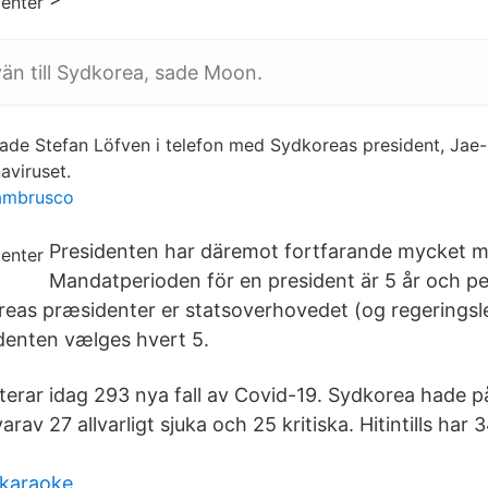
vän till Sydkorea, sade Moon.
ade Stefan Löfven i telefon med Sydkoreas president, Jae
aviruset.
lambrusco
Presidenten har däremot fortfarande mycket m
Mandatperioden för en president är 5 år och p
reas præsidenter er statsoverhovedet (og regeringsl
denten vælges hvert 5.
erar idag 293 nya fall av Covid-19. Sydkorea hade 
 varav 27 allvarligt sjuka och 25 kritiska. Hitintills har 3
 karaoke