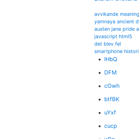
avvikande meanin
yamnaya ancient 
austen jane pride 
javascript html5
det blev fel
smartphone histori
lHbQ
DFM
cOwh
btfBK
uYxf
cucp