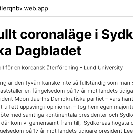
ktierqnbv.web.app
llt coronaläge i Sydk
ka Dagbladet
ll för en koreansk återförening - Lund University
ng är den tyvärr kanske inte så fullständig som man
astställer en fängelsedom på 17 år mot landets tidiga
dent Moon Jae-Ins Demokratiska partiet – vars hant
t till ett uppsving i opinionen – tog hem egen majorite
möte med samtliga kontinentala presidenter och Syd
 där kom vi gemensamt fram till, Sydkoreas högsta 
ängelsedom på 17 år mot landets tidigare president L