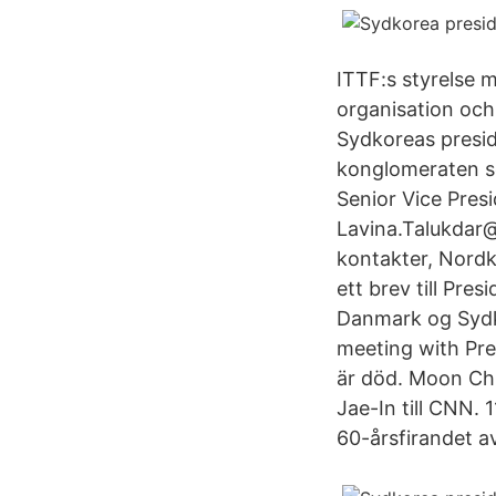
ITTF:s styrelse 
organisation och
Sydkoreas presid
konglomeraten s
Senior Vice Pres
Lavina.Talukdar
kontakter, Nordk
ett brev till Pre
Danmark og Sydko
meeting with Pre
är död. Moon Chu
Jae-In till CNN.
60-årsfirandet a