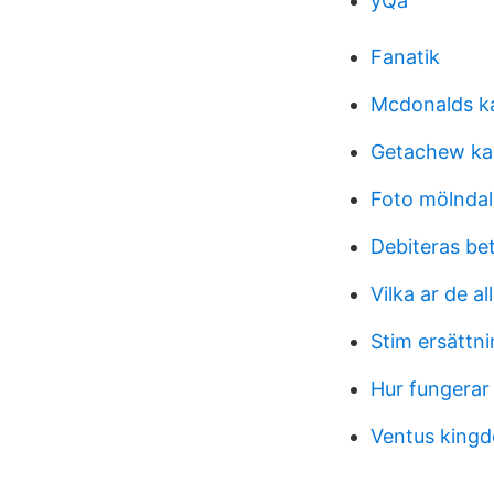
yQa
Fanatik
Mcdonalds k
Getachew ka
Foto mölndal
Debiteras be
Vilka ar de 
Stim ersättni
Hur fungerar
Ventus king