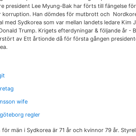
e president Lee Myung-Bak har förts till fängelse för 
ör korruption. Han dömdes för mutbrott och Nordkorea 
tal med Sydkorea som var mellan landets ledare Kim
Donald Trump. Krigets efterdyningar & följande år -
rstört av Ett årtionde då för första gången presiden
ea.
it
retag
nsson wife
 göteborg regler
för män i Sydkorea är 71 år och kvinnor 79 år. Styrel