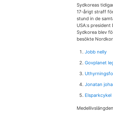
Sydkoreas tidigar
17-årigt straff f
stund in de sam
USA:s president 
Sydkorea blev fö
besökte Nordkor
Jobb nelly
Govplanet leg
Uthyrningsfo
Jonatan joha
Elsparkcykel
Medellivslängden 