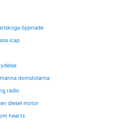
arlskoga öppnade
ssa icap
tydelse
allmanna domstolarna
ng radio
 en diesel motor
dom hearts