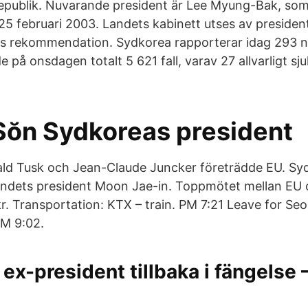
epublik. Nuvarande president är Lee Myung-Bak, som 
25 februari 2003. Landets kabinett utses av presiden
s rekommendation. Sydkorea rapporterar idag 293 ny
 på onsdagen totalt 5 621 fall, varav 27 allvarligt sj
Sŏn Sydkoreas president
ald Tusk och Jean-Claude Juncker företrädde EU. Sy
landets president Moon Jae-in. Toppmötet mellan EU
 Transportation: KTX – train. PM 7:21 Leave for Seou
PM 9:02.
ex-president tillbaka i fängelse 