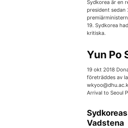
Sydkorea är en r
president sedan 
premiärministern
19. Sydkorea hade
kritiska.
Yun Po 
19 okt 2018 Don
företräddes av 
wkyoo@dhu.ac.kr.
Arrival to Seoul 
Sydkoreas 
Vadstena