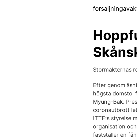
forsaljningava
Hoppfu
Skåns
Stormakternas ro
Efter genomläsni
högsta domstol f
Myung-Bak. Presi
coronautbrott let
ITTF:s styrelse 
organisation och
fastställer en f