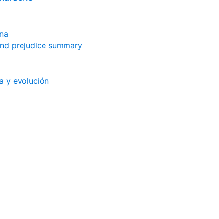
g
dna
and prejudice summary
a y evolución