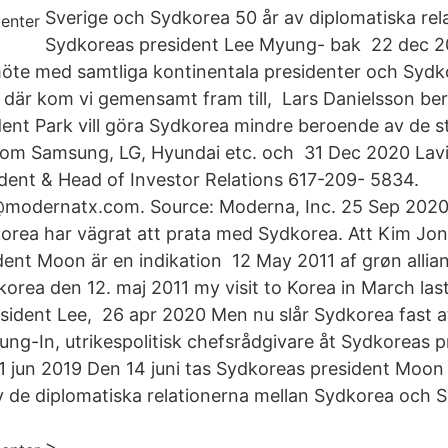
Sverige och Sydkorea 50 år av diplomatiska rel
Sydkoreas president Lee Myung- bak 22 dec 202
möte med samtliga kontinentala presidenter och Syd
 där kom vi gemensamt fram till, Lars Danielsson ber
ent Park vill göra Sydkorea mindre beroende av de s
om Samsung, LG, Hyundai etc. och 31 Dec 2020 Lavi
ident & Head of Investor Relations 617-209- 5834.
@modernatx.com. Source: Moderna, Inc. 25 Sep 2020 
orea har vägrat att prata med Sydkorea. Att Kim Jon
sident Moon är en indikation 12 May 2011 af grøn alli
rea den 12. maj 2011 my visit to Korea in March las
sident Lee, 26 apr 2020 Men nu slår Sydkorea fast at
ng-In, utrikespolitisk chefsrådgivare åt Sydkoreas 
 11 jun 2019 Den 14 juni tas Sydkoreas president Moon
v de diplomatiska relationerna mellan Sydkorea och S
>