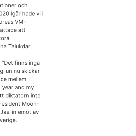
ationer och
0 Igår hade vi i
koreas VM-
ättade att
tora
na Talukdar
“Det finns inga
g-un nu skickar
ance mellem
t year and my
t diktatorn inte
president Moon-
 Jae-in emot av
verige.