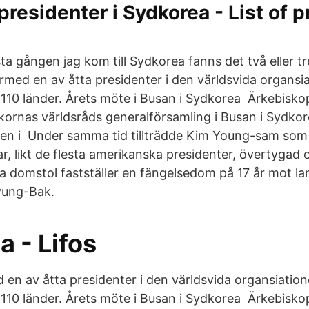
 presidenter i Sydkorea - List of 
sta gången jag kom till Sydkorea fanns det två eller t
 därmed en av åtta presidenter i den världsvida organ
110 länder. Årets möte i Busan i Sydkorea Ärkebisk
ornas världsråds generalförsamling i Busan i Sydkorea
en i Under samma tid tillträdde Kim Young-sam som 
r, likt de flesta amerikanska presidenter, övertygad
 domstol fastställer en fängelsedom på 17 år mot lan
yung-Bak.
 - Lifos
ed en av åtta presidenter i den världsvida organsiati
110 länder. Årets möte i Busan i Sydkorea Ärkebisk