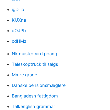
igDTb
KUXna
qOJPb
cdHMz
Nk mastercard poäng
Teleskoptruck til salgs
Mmrc grade
Danske pensionsmæglere
Bangladesh fattigdom
Talkenglish grammar