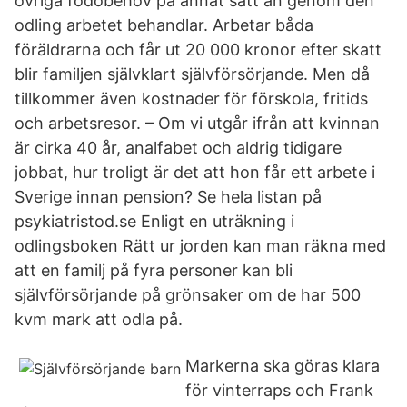
övriga födobehov på annat sätt än genom den
odling arbetet behandlar. Arbetar båda
föräldrarna och får ut 20 000 kronor efter skatt
blir familjen självklart självförsörjande. Men då
tillkommer även kostnader för förskola, fritids
och arbetsresor. – Om vi utgår ifrån att kvinnan
är cirka 40 år, analfabet och aldrig tidigare
jobbat, hur troligt är det att hon får ett arbete i
Sverige innan pension? Se hela listan på
psykiatristod.se Enligt en uträkning i
odlingsboken Rätt ur jorden kan man räkna med
att en familj på fyra personer kan bli
självförsörjande på grönsaker om de har 500
kvm mark att odla på.
Markerna ska göras klara
för vinterraps och Frank