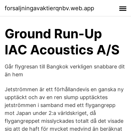
forsaljningavaktierqnbv.web.app
Ground Run-Up
IAC Acoustics A/S
Går flygresan till Bangkok verkligen snabbare dit
än hem
Jetströmmen är ett förhållandevis en ganska ny
upptäckt och av en ren slump upptäcktes
jetströmmen i samband med ett flygangrepp
mot Japan under 2:a världskriget, då
flygangreppet misslyckades totalt då det visade
sig att de haft för mycket medvind än beräknat