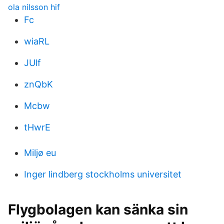
ola nilsson hif
Fc
wiaRL
JUlf
znQbK
Mcbw
tHwrE
Miljø eu
Inger lindberg stockholms universitet
Flygbolagen kan sänka sin