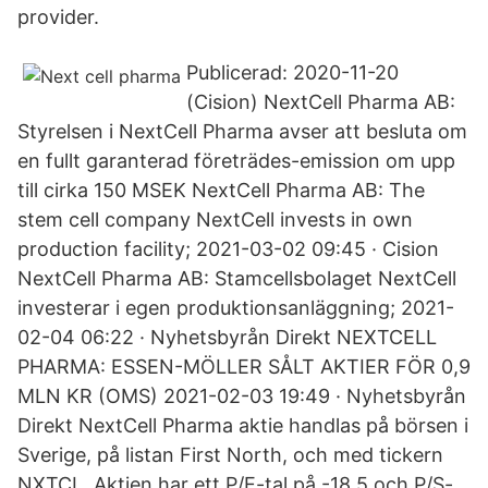
provider.
Publicerad: 2020-11-20
(Cision) NextCell Pharma AB:
Styrelsen i NextCell Pharma avser att besluta om
en fullt garanterad företrädes-emission om upp
till cirka 150 MSEK NextCell Pharma AB: The
stem cell company NextCell invests in own
production facility; 2021-03-02 09:45 · Cision
NextCell Pharma AB: Stamcellsbolaget NextCell
investerar i egen produktionsanläggning; 2021-
02-04 06:22 · Nyhetsbyrån Direkt NEXTCELL
PHARMA: ESSEN-MÖLLER SÅLT AKTIER FÖR 0,9
MLN KR (OMS) 2021-02-03 19:49 · Nyhetsbyrån
Direkt NextCell Pharma aktie handlas på börsen i
Sverige, på listan First North, och med tickern
NXTCL. Aktien har ett P/E-tal på -18.5 och P/S-