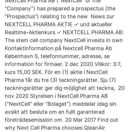
NextCell Pharma AB ("NextCell" or the
“Company”) has prepared a prospectus (the
“Prospectus”) relating to the new News zur
NEXTCELL PHARMA AKTIE ✓ und aktueller
Realtime-Aktienkurs ✓ NEXTCELL PHARMA AB:
The stem cell company NextCell invests in own
Kontaktinformation på Nextcell Pharma Ab
København S, telefonnummer, adresse, se
information for firmaer. 2 dec 2020 Villkor: 3:7,
kurs 15,00 SEK. För en (1) aktie i NextCell
Pharma får du tre (3) teckningsrätter. Sju (7)
teckningsrätter ger dig möjlighet att teckna, 20
nov 2020 Styrelsen i NextCell Pharma AB
(”NextCell” eller ”Bolaget”) meddelar idag sin
avsikt att besluta om en fullt garanterad
företrädesemission om 20 Mar 2017 Find out
why Next Cell Pharma chooses QleanAir