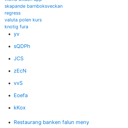
skapande barnboksveckan
regress
valuta polen kurs
knotig fura
yv
sQDPh
JCS
zEcN
vvS
Eoefa
kKox
Restaurang banken falun meny